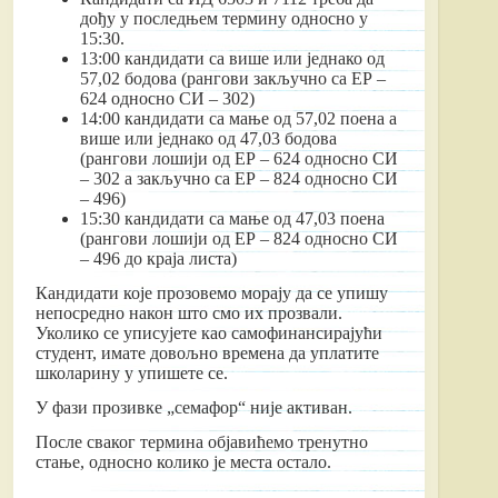
дођу у последњем термину односно у
15:30.
13:00 кандидати са више или једнако од
57,02 бодова (рангови закључно са ЕР –
624 односно СИ – 302)
14:00 кандидати са мање од 57,02 поена а
више или једнако од 47,03 бодова
(рангови лошији од ЕР – 624 односно СИ
– 302 а закључно са ЕР – 824 односно СИ
– 496)
15:30 кандидати са мање од 47,03 поена
(рангови лошији од ЕР – 824 односно СИ
– 496 до краја листа)
Кандидати које прозовемо морају да се упишу
непосредно након што смо их прозвали.
Уколико се уписујете као самофинансирајући
студент, имате довољно времена да уплатите
школарину у упишете се.
У фази прозивке „семафор“ није активан.
После сваког термина објавићемо тренутно
стање, односно колико је места остало.