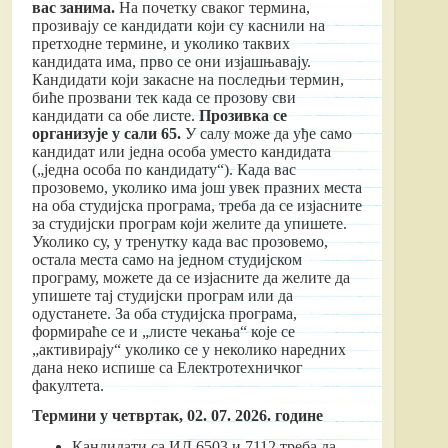
вас занима.
На почетку сваког термина,
прозивају се кандидати који су каснили на
претходне термине, и уколико таквих
кандидата има, прво се они изјашњавају.
Кандидати који закасне на последњи термин,
биће прозвани тек када се прозову сви
кандидати са обе листе.
Прозивка се
организује у сали 65.
У салу може да уђе само
кандидат или једна особа уместо кандидата
(„једна особа по кандидату“). Када вас
прозовемо, уколико има још увек празних места
на оба студијска програма, треба да се изјасните
за студијски програм који желите да упишете.
Уколико су, у тренутку када вас прозовемо,
остала места само на једном студијском
програму, можете да се изјасните да желите да
упишете тај студијски програм или да
одустанете. За оба студијска програма,
формираће се и „листе чекања“ које се
„активирају“ уколико се у неколико наредних
дана неко испише са Електротехничког
факултета.
Термини у четвртак, 02. 07. 2026. године
Кандидати са ИД 6503 и 7112 треба да