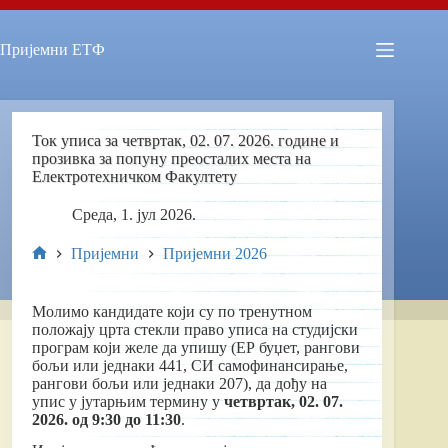
Skip
to
content
Пријемни ЕТФ
Ток уписа за четвртак, 02. 07. 2026. године и
прозивка за попуну преосталих места на
Електротехничком Факултету
Cреда, 1. јул 2026.
Пријемни
Пријемни 2026
Почетна
Молимо кандидате који су по тренутном
положају црта стекли право уписа на студијски
програм који желе да упишу (ЕР буџет, рангови
бољи или једнаки 441, СИ самофинансирање,
рангови бољи или једнаки 207), да дођу на
упис у јутарњим термину у
четвртак, 02. 07.
2026. од 9:30 до 11:30
.