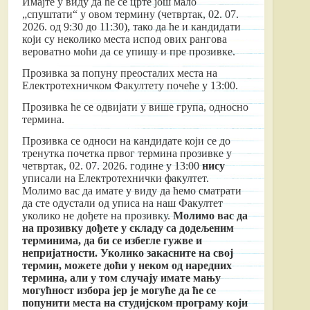
Имајте у виду да ће се црте још мало
„спуштати“ у овом термину (четвртак, 02. 07.
2026. од 9:30 до 11:30), тако да ће и кандидати
који су неколико места испод ових рангова
вероватно моћи да се упишу и пре прозивке.
Прозивка за попуну преосталих места на
Електротехничком Факултету почеће у 13:00.
Прозивка ће се одвијати у више група, односно
термина.
Прозивка се односи на кандидате који се до
тренутка почетка првог термина прозивке у
четвртак, 02. 07. 2026. године у 13:00
нису
уписали на Електротехнички факултет.
Молимо вас да имате у виду да ћемо сматрати
да сте одустали од уписа на наш Факултет
уколико не дођете на прозивку.
Молимо вас да
на прозивку дођете у складу са додељеним
терминима, да би се избегле гужве и
непријатности. Уколико закасните на свој
термин, можете доћи у неком од наредних
термина, али у том случају имате мању
могућност избора јер је могуће да ће се
попунити места на студијском програму који