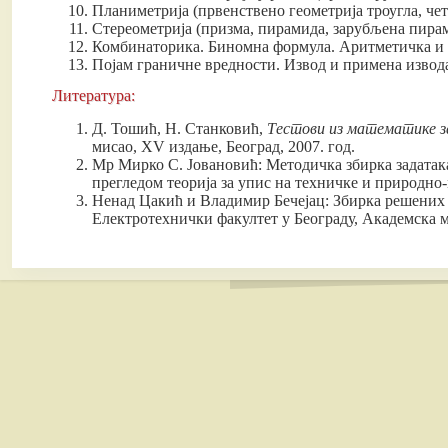
Планиметрија (првенствено геометрија троугла, чет
Стереометрија (призма, пирамида, зарубљена пирами
Комбинаторика. Биномна формула. Аритметичка и г
Појам граничне вредности. Извод и примена извод
Литература:
Д. Тошић, Н. Станковић,
Тестови из математике з
мисао, XV издање, Београд, 2007. год.
Мр Мирко С. Јовановић: Методичка збирка задатак
прегледом теорија за упис на техничке и природно
Ненад Цакић и Владимир Бечејaц: Збирка решених т
Електротехнички факултет у Београду, Академска м