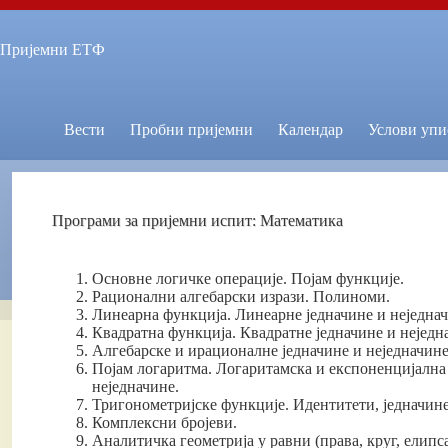
Skip
to
content
Пријемни ЕТФ
Вести
Пробни пријемни
Календар
Услови упи
Програми за пријемни испит: Математика
Основне логичке операције. Појам функције.
Рационални алгебарски изрази. Полиноми.
Линеарна функција. Линеарне једначине и неједнач
Квадратна функција. Квадратне једначине и неједн
Алгебарске и ирационалне једначине и неједначине
Појам логаритма. Логаритамска и експоненцијална
неједначине.
Тригонометријске функције. Идентитети, једначине
Комплексни бројеви.
Аналитичка геометрија у равни (права, круг, елипс