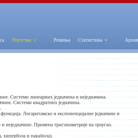
са
Упутства
Решења
Статистика
Архи
ине. Системи линеарних једначина и неједначина.
ачине. Системи квадратних једначина.
.
 функција. Логаритамске и експоненцијалне једначине и
 и неједначине. Примена тригонометрије на троугао.
а, хипербола и парабола).