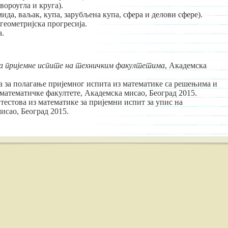
вороугла и круга).
да, ваљак, купа, зарубљена купа, сфера и делови сфере).
еометријска прогресија.
а.
а пријемне испите на техничким факултетима
, Академска
а за полагање пријемног испита из математике са решењима и
-математичке факултете, Академска мисао, Београд 2015.
естова из математике за пријемни испит за упис на
исао, Београд 2015.