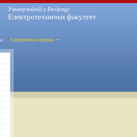
Универзитет у Београду
Електротехнички факултет
ва
Електронска пријава