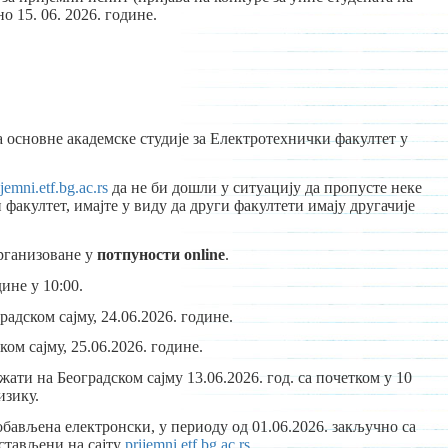
о 15. 06. 2026. године.
 основне академске студије за Електротехнички факултет у
ijemni.etf.bg.ac.rs
да не би дошли у ситуацију да пропусте неке
факултет, имајте у виду да други факултети имају другачије
организоване у
потпуности online
.
дине у 10:00.
адском сајму, 24.06.2026. године.
ом сајму, 25.06.2026. године.
ати на Београдском сајму 13.06.2026. год. са почетком у 10
изику.
бављена електронски, у периоду од 01.06.2026. закључно са
остављени на сајту
prijemni.etf.bg.ac.rs
.