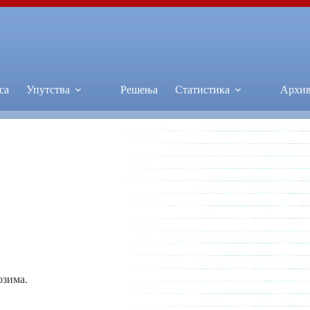
са
Упутства
Решења
Статистика
Архи
озима.