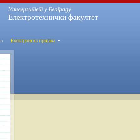
Универзитет у Београду
Електротехнички факултет
ва
Електронска пријава