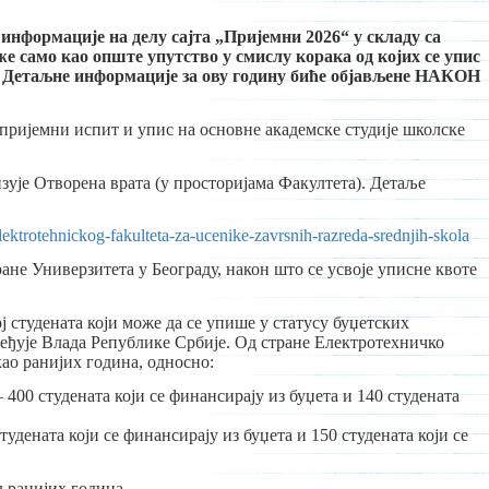
, информације на делу сајта „Пријемни 2026“ у складу са
 само као опште упутство у смислу корака од којих се упис
о. Детаљне информације за ову годину биће објављене НАКОН
пријемни испит и упис на основне академске студије школске
изује Отворена врата (у просторијама Факултета). Детаље
elektrotehnickog-fakulteta-za-ucenike-zavrsnih-razreda-srednjih-skola
ане Универзитета у Београду, након што се усвоје уписне квоте
ј студената који може да се упише у статусу буџетских
ређује Влада Републике Србије. Од стране Електротехничко
као ранијих година, односно:
400 студената који се финансирају из буџета и 140 студената
дената који се финансирају из буџета и 150 студената који се
 ранијих година.