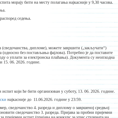
ита морају бити на месту полагања најкасније у 9,30 часова.
ња.
 распоред седења.
а (сведочанства, дипломе), можете завршити („закључати“)
 (односно без постављања фајлова). Потребно је да поставите
ду о уплати за електронска плаћања). Документа су неопходна
и 15. 06. 2026. године.
спит који ће бити организован у суботу, 13. 06. 2026. године.
нски
најкасније до 11.06.2026. године у 23:59.
мер, сведочанство 4. разреда и диплому о завршеној средњој
оновити сведочанство 3. разреда. Пријава за пробни пријемни
за пријемни испит (пријава на конкурс за упис студената на