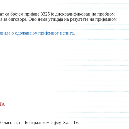
ат са бројем пријаве 3325 је дисквалификован на пробном
за одговоре. Ово нема утицаја на резултате на пријемном
авила о одржавању пријемног испита
.
ТА
0 часова, на Београдском сајму, Хала IV.