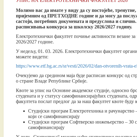
УПИС НА ЕЛЕКТРОТЕХНИЧКИ ФАКУЛТЕТ 2026
Молимо вас да имате у виду д
a
су постојеће, тренутне
пријемним од ПРЕТХОДНЕ године и да могу да послуже
састоји, потребних докумената и предуслова и сличн
расписивања конкурса за школску 2026/2027 годину.
Електротехнички факултет почиње активности везане за 
2026/2027 године.
У недељу, 01. 03. 2026. Електротехнички факултет орган
можете видети:
https://www.etf.bg.ac.rs/sr/vesti/2026/02/dan-otvorenih-vrata-
Очекујемо да средином маја буде расписан конкурс од стр
о стране Владе Републике Србије.
Квоте за упис на Основне академске студије, односно бро
студената и у статусу самофинансирајућих студената, од
факултета послат предлог да за наш факултет квоте буду 
Студијски програм Електротехника и рачунарство – 
који се самофинансирају
Студијски програм Софтверско инжењерство – 30 сту
самофинансирају
У делу „Статистика“ можете наћи статистичке податке од