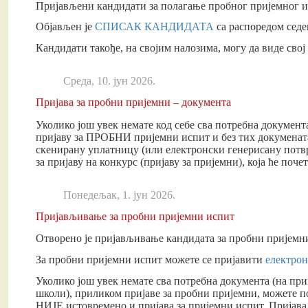
Пријављени кандидати за полагање пробног пријемног исп
Објављен је
СПИСАК КАНДИДАТА
са распоредом седе
Кандидати такође, на својим налозима, могу да виде свој
Cреда, 10. јун 2026.
Пријава за пробни пријемни – документа
Уколико још увек немате код себе сва потребна документ
пријаву за ПРОБНИ пријемни испит и без тих докумената
скенирану уплатницу (или електронски генерисану потвр
за пријаву на конкурс (пријаву за пријемни), која ће почет
Понедељак, 1. јун 2026.
Пријављивање за пробни пријемни испит
Отворено је пријављивање кандидата за пробни пријемни и
За пробни пријемни испит можете се пријавити
електро
Уколико још увек немате сва потребна документа (на при
школи), приликом пријаве за пробни пријемни, можете п
НИЈЕ истовремено и пријава за пријемни испит. Пријава 