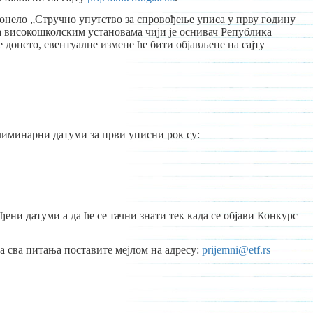
онело „Стручно упутство за спровођење уписа у прву годину
а високошколским установама чији је оснивач Република
е донето, евентуалне измене ће бити објављене на сајту
лиминарни датуми за први уписни рок су:
ени датуми а да ће се тачни знати тек када се објави Конкурс
да сва питања поставите мејлом на адресу:
prijemni@etf.rs