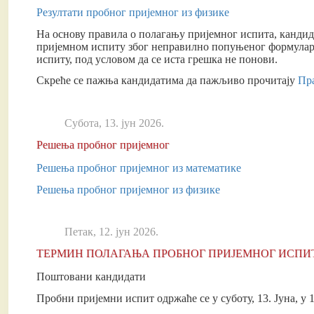
Резултати пробног пријемног из физике
На основу правила о полагању пријемног испита, кандид
пријемном испиту због неправилно попуњеног формулара 
испиту, под условом да се иста грешка не понови.
Скреће се пажња кандидатима да пажљиво прочитају
Пр
Субота, 13. јун 2026.
Решења пробног пријемног
Решења пробног пријемног из математике
Решења пробног пријемног из физике
Петак, 12. јун 2026.
ТЕРМИН ПОЛАГАЊА ПРОБНОГ ПРИЈЕМНОГ ИСПИ
Поштовани кандидати
Пробни пријемни испит одржаће се у суботу, 13. Јуна, у 1