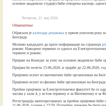
основне академске студије) биће отворена касније, односн
Четвртак, 21. мај 2026.
Обавештење
Објављен је
календар дешавања
у првом уписном року на
Београду.
Молимо кандидате да прате информације на страници
pr
рокове. Наведени термини се односе на Електротехнички 
термине и рокове.
Пријаве на Конкурс за упис на основне академске биће 
Пријава ће почети 15.06.2026. и трајаће до 22.06.2026. го
Пријемни испит из математике биће организован на Беогр
Пријемни испит из физике биће организован на Београдск
Пробни пријемни за Електротехнички факултет ће се одрж
часова у хали 4, у истом термину и за Математику и за Ф
Регистрација заинтересованих за пробни пријемни биће о
11.06.2026. године у 23:59. Потребни линкови ће бити п