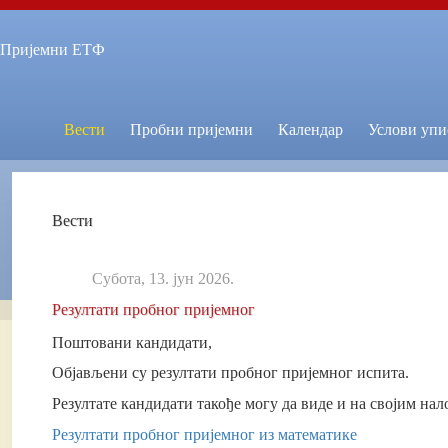
Skip
to
content
Пријемни ЕТФ
Вести
Пробни пријемни
Календар
Услови упи
Вести
Субота, 13. јун 2026.
Резултати пробног пријемног
Поштовани кандидати,
Објављени су резултати пробног пријемног испита.
Резултате кандидати такође могу да виде и на својим нал
Резултати пробног пријемног из математике