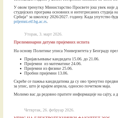
У овом тренутку Министарство Просвете још увек није д
студијских програма основних и интегрисаних студија н
Србија“ за школску 2026/2027. годину. Када упутство буд
prijemni.etf.bg.ac.rs
.
Уторак, 3. март 2026.
Прелиминарни датуми пријемних испита
На основу Политике уписа Универзитета у Београду пре
Пријављивање кандидата 15.06. до 21.06.
Пријемни из математике 24.06.
Пријемни из физике 25.06.
Пробни пријемни 13.06.
Скреће се пажња кандидатима да су ово тренутно предвиђ
за упис, што је крајем априла, односно почетком маја.
Молимо вас да редовно пратите информације на сајту, а 
Четвртак, 26. фебруар 2026.