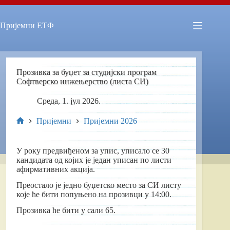
Skip
to
content
Пријемни ЕТФ
Прозивка за буџет за студијски програм
Софтверско инжењерство (листа СИ)
Cреда, 1. јул 2026.
Пријемни
Пријемни 2026
Почетна
У року предвиђеном за упис, уписало се 30
кандидата од којих је један уписан по листи
афирмативних акција.
Преостало је једно буџетско место за СИ листу
које ће бити попуњено на прозивци у 14:00.
Прозивка ће бити у сали 65.