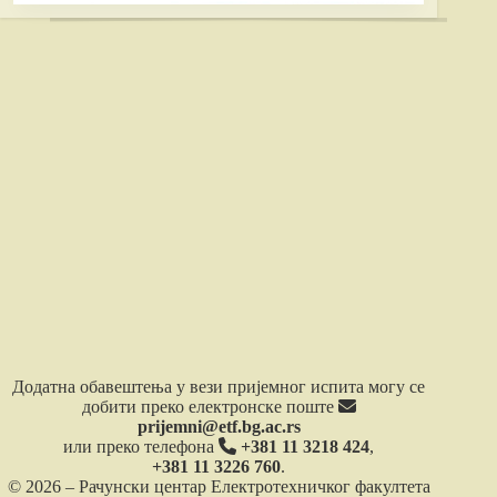
Додатна обавештења у вези пријемног испита могу се
добити преко електронске поште
prijemni@etf.bg.ac.rs
или преко телефона
+381 11 3218 424
,
+381 11 3226 760
.
© 2026 – Рачунски центар Електротехничког факултета