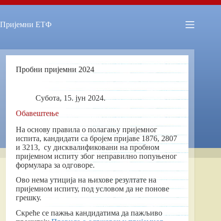
Skip
to
content
Пријемни ЕТФ
Пробни пријемни 2024
Субота, 15. јун 2024.
Обавештење
На основу правила о полагању пријемног
испита, кандидати са бројем пријаве 1876, 2807
и 3213, су дисквалификовани на пробном
пријемном испиту због неправилно попуњеног
формулара за одговоре.
Ово нема утиција на њихове резултате на
пријемном испиту, под условом да не понове
грешку.
Скреће се пажња кандидатима да пажљиво