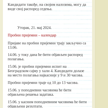
Кандидати такође, на својим налозима, могу да
виде свој распоред седења.
Уторак, 21. мај 2024.
Пробни пријемни – календар
Пријаве на пробни пријемни трају закључно са
13.06.
14.06. у току дана ће бити објављен распоред
полагања.
15.06. је пробни пријемни испит на
Београдском сајму у хали 4. Кандидати долазе
на место полагања најкасније у 9 и 30 часова.
Пробни пријемни траје од 10 до 13 часова.
15.06. у поподневни часовима ће бити
објављена решења задатака.
15.06. у касним поподневним часовима ће бити
објављени резултати.