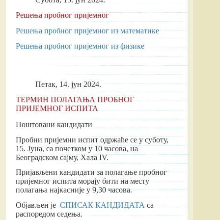
Решења пробног пријемног
Решења пробног пријемног из математике
Решења пробног пријемног из физике
Петак, 14. јун 2024.
ТЕРМИН ПОЛАГАЊА ПРОБНОГ
ПРИЈЕМНОГ ИСПИТА
Поштовани кандидати
Пробни пријемни испит одржаће се у суботу,
15. Јуна, са почетком у 10 часова, на
Београдском сајму, Хала IV.
Пријављени кандидати за полагање пробног
пријемног испита морају бити на месту
полагања најкасније у 9,30 часова.
Објављен је
СПИСАК КАНДИДАТА
са
распоредом седења.