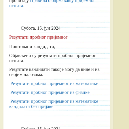
прочитају
Правила о одржавању пријемног
испита
.
Субота, 15. јун 2024.
Резултати пробног пријемног
Поштовани кандидати,
Објављени су резултати пробног пријемног
испита.
Резултате кандидати такође могу да виде и на
својим налозима.
Резултати пробног пријемног из математике
Резултати пробног пријемног из физике
Резултати пробног пријемног из математике –
кандидати без пријаве
Субота, 15. јун 2024.